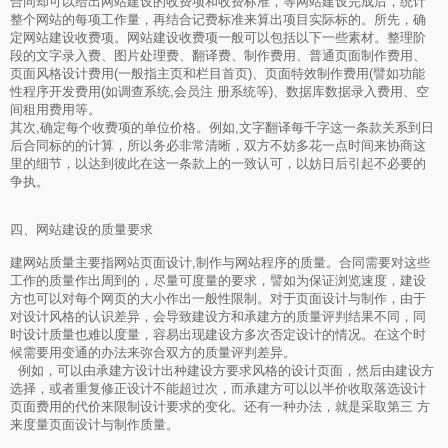
合同却可以给出网站建设的收费项和收费标准，等网站建设完成后，统计
整个网站的每项工作量，再结合记费标准来算出项目实际标的。所先，确
定网站建设收费项。网站建设收费项一般可以包括以下一些素材。整理阶
段的文字录入费、图片处理费、翻译费、制作费用、普通页面制作费用、
页面风格设计费用(一般指主页和栏目首页)、页面特效制作费用(譬如功能
性程序开发费用(如调查系统,会员注 册系统等)、数据库数据录入费用、空
间租用费用等。
其次,确定每个收费项的单位价格。例如,文字翻译每千字这一条款关系到日
后合同标的的计算，所以务必非常清晰，双方不妨多花一点时间来协商这
里的细节，以达到彼此在这一条款上的一致认可，以妨日后引起不必要的
争执。
四、网站建设的质量要求
建网站质量主要指网站页面设计,制作与网站程序的质量。合同需要对这些
工作的质量作出周到的，尽量可度量的要求，譬如为保证浏览速度，建设
方也可以对每个网页的大小作出一般性限制。对于页面设计与制作，由于
对设计风格的认识差异，会导致建设方和承建方的质量评判结果不同，同
时设计质量也难以度量，容易出现建设方多次否定设计的情况。在这个时
候需要用变通的办法来弥合双方的质量评判差异。
例如，可以由承建方设计出种建设方要求风格的设计页面，然后由建设方
选择，或者重复修正设计不能超过次，而承建方可以以半价收取落选设计
页面费用的代价来限制设计要求的变化。还有一种办法，就是采取第三 方
来度量页面设计与制作质量。