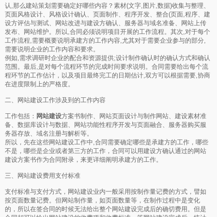
认,那么建站策划需要确定好哪些内容？素材(文字,图片,数据)收集与整理、
页面风格设计、风格设计确认、页面制作、程序开发、整合(页面,程序、建
设方评估与测试、网站改进与建设方确认、服务器与域名准备、网站上传
发布、网站维护。所以,合同必须说明项目开展的工作流程。其次,对于每个
工作流程,需要概要说明承建方的工作内容,尤其对于需要企业参与的部分,
需要说明企业的工作内容和要求。
例如,需求调研时企业的配合和资源提供;设计制作确认时的确认方式和确认
范围。最后,是对每个流程环节的完成时间要求说明。合同需要给出每个流
程环节的工作估计，以及项目最终完工的日期估计,双方可以根据需要,协商
在进度限制上的严格度。
二、网站建设工作涉及到的工作内容
工作包括：
网站建设
方案书制作、网站页面设计与制作网站、建设素材准
备、数据库设计与数据、网站功能性程序开发与页面融合、服务器购买服
务器存放、域名注册与解析等。
所以，先在这些网站建设工作中,合同需要确定哪些是承建方的工作，哪些
不是，哪些是企业或者第三方的工作，合同可以用建设方确认通过的网站
建设方案书作为合同附录，来更详细阐明承建方的工作。
三、网站建设费用支付标准
支付标准与支付方式，网站建设业内一般采用按制作量记费的方式，譬如
按页面数量记费。但网站制作量，如页面数量等，在制作过程中是变化
的，所以在签合同的时候无法给出整个网站建设完成后的确切费用。但是